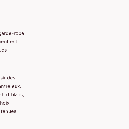
 garde-robe
ment est
ques
sir des
entre eux.
hirt blanc,
choix
s tenues