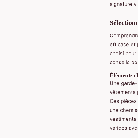
signature v
Sélectionn
Comprendr
efficace et
choisi pour
conseils pou
Éléments cl
Une garde-r
vêtements p
Ces pièces 
une chemise
vestimentai
variées ave