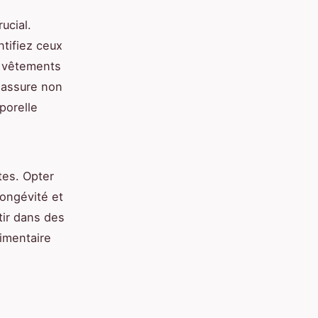
ucial.
tifiez ceux
s vêtements
 assure non
porelle
tes. Opter
longévité et
tir dans des
imentaire