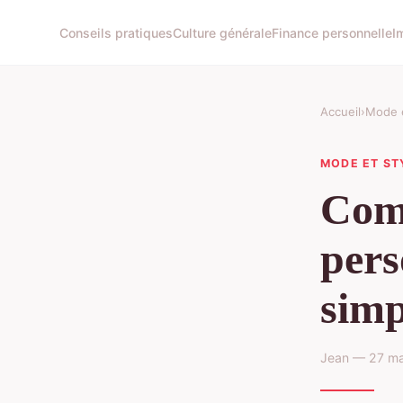
Conseils pratiques
Culture générale
Finance personnelle
I
Accueil
›
Mode e
MODE ET ST
Comm
pers
simp
Jean — 27 ma