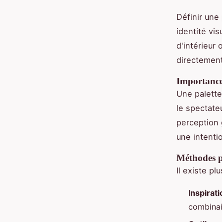
Définir une
identité vi
d'intérieur
directement 
Importance 
Une palette
le spectateu
perception 
une intenti
Méthodes po
Il existe pl
Inspirati
combinai