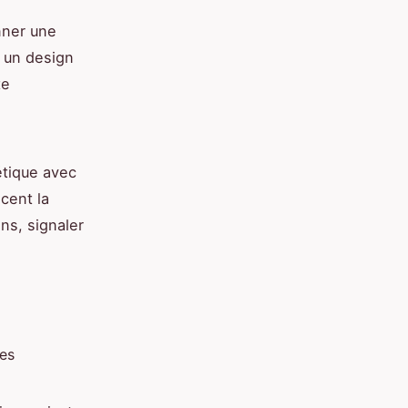
nner une
, un design
te
étique avec
cent la
ns, signaler
des