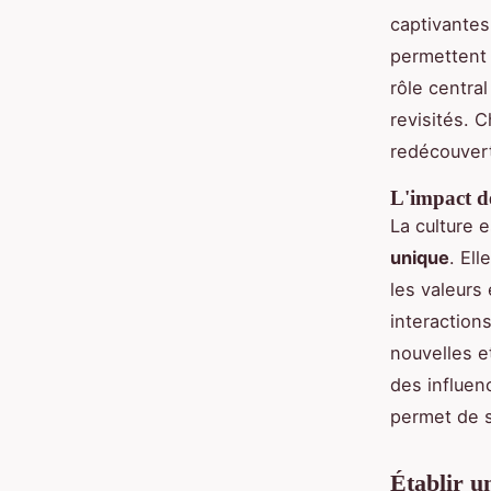
captivantes
permettent
rôle centra
revisités. 
redécouvert
L'impact de
La culture 
unique
. El
les valeurs 
interaction
nouvelles e
des influe
permet de s
Établir u