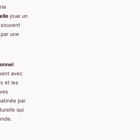
rie
elle
joue un
x souvent
 par une
sonnel
nnent avec
s et les
ives
patinée par
turelle qui
onde.