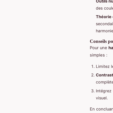
Outils 
des coul
Théorie 
secondai
harmonie
Conseils po
Pour une
h
simples :
Limitez l
Contrast
complète
Intégrez 
visuel.
En concluan