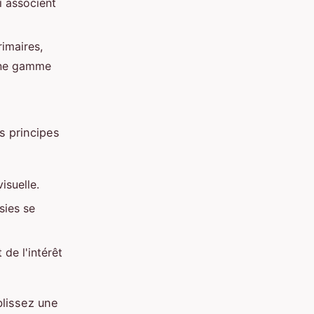
i associent
rimaires,
 une gamme
s principes
isuelle.
sies se
de l'intérêt
blissez une