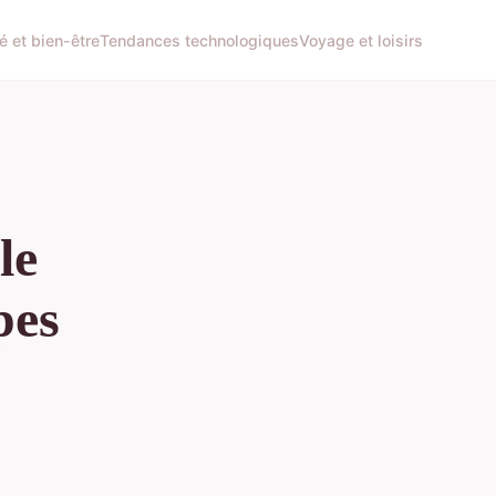
é et bien-être
Tendances technologiques
Voyage et loisirs
le
pes