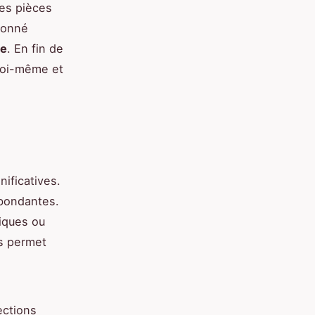
des pièces
ionné
le
. En fin de
 soi-même et
ificatives.
bondantes.
iques ou
ns permet
ections