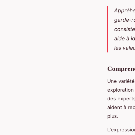
Appréh
garde-ro
consiste
aide à i
les vale
Comprendr
Une variété 
exploration
des experts
aident à re
plus.
L'expressio