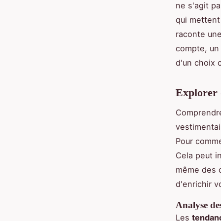
ne s'agit p
qui mettent
raconte une 
compte, un 
d'un choix 
Explorer d
Comprendre
vestimentai
Pour comme
Cela peut i
même des co
d'enrichir v
Analyse des
Les
tendanc