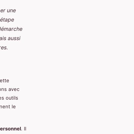
per une
 étape
 démarche
ais aussi
res.
ette
ions avec
s outils
nent le
personnel
. Il