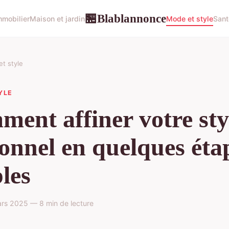
Blablannonce
🏪
mmobilier
Maison et jardin
Mode et style
Sant
t style
YLE
ent affiner votre sty
onnel en quelques éta
les
rs 2025 — 8 min de lecture